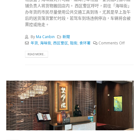
铺负责人将货物搬回店内。 ⁡西区警区呼吁，前往「海味街」
办年货的市民尽量使用公共交通工具到场，尤其是早上及午
后的送货落货繁忙时段，若驾车到场违例停泊，车辆将会被
票控或拖走。
By
Ma Canbin
新聞
年货
,
海味街
,
西区警区
,
阻街
,
食环署
Comments Off
READ MORE...