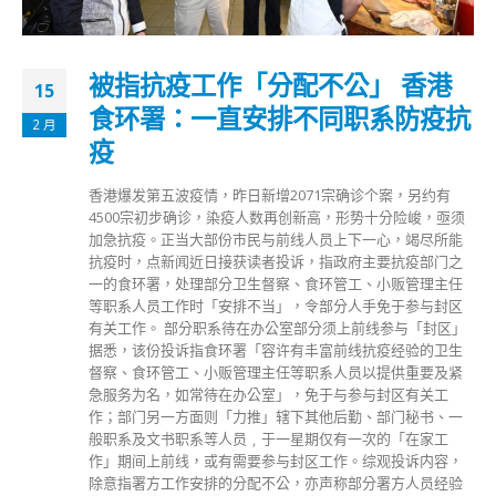
被指抗疫工作「分配不公」 香港
15
食环署：一直安排不同职系防疫抗
2 月
疫
香港爆发第五波疫情，昨日新增2071宗确诊个案，另约有
4500宗初步确诊，染疫人数再创新高，形势十分险峻，亟须
加急抗疫。正当大部份市民与前线人员上下一心，竭尽所能
抗疫时，点新闻近日接获读者投诉，指政府主要抗疫部门之
一的食环署，处理部分卫生督察、食环管工、小贩管理主任
等职系人员工作时「安排不当」，令部分人手免于参与封区
有关工作。 部分职系待在办公室部分须上前线参与「封区」
据悉，该份投诉指食环署「容许有丰富前线抗疫经验的卫生
督察、食环管工、小贩管理主任等职系人员以提供重要及紧
急服务为名，如常待在办公室」，免于与参与封区有关工
作；部门另一方面则「力推」辖下其他后勤、部门秘书、一
般职系及文书职系等人员﹐于一星期仅有一次的「在家工
作」期间上前线，或有需要参与封区工作。综观投诉内容，
除意指署方工作安排的分配不公，亦声称部分署方人员经验