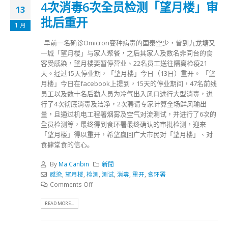
4次消毒6次全员检测「望月楼」审
13
批后重开
1 月
早前一名确诊Omicron变种病毒的国泰空少，曾到九龙塘又
一城「望月楼」与家人聚餐，之后其家人及数名非同台的食
客受感染，望月楼要暂停营业、22名员工送往隔离检疫21
天。经过15天停业期，「望月楼」今日（13日）重开。 「望
月楼」今日在facebook上提到，15天的停业期间，47名前线
员工以及数十名后勤人员为冷气出入风口进行大型消毒，进
行了4次彻底消毒及洁净，2次聘请专家计算全场鲜风输出
量，且通过机电工程署烟雾及空气对流测试，并进行了6次的
全员检测等，最终得到食环署最终确认的审批检测，迎来
「望月楼」得以重开，希望赢回广大市民对「望月楼」、对
食肆堂食的信心｡
By
Ma Canbin
新聞
感染
,
望月楼
,
检测
,
测试
,
消毒
,
重开
,
食环署
Comments Off
READ MORE...