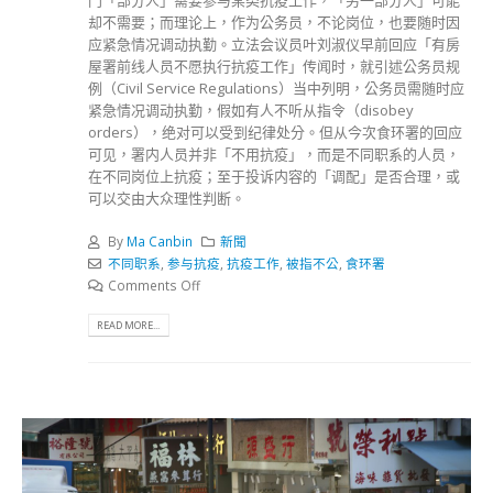
门「部分人」需要参与某类抗疫工作，「另一部分人」可能
却不需要；而理论上，作为公务员，不论岗位，也要随时因
应紧急情况调动执勤。立法会议员叶刘淑仪早前回应「有房
屋署前线人员不愿执行抗疫工作」传闻时，就引述公务员规
例（Civil Service Regulations）当中列明，公务员需随时应
紧急情况调动执勤，假如有人不听从指令（disobey
orders），绝对可以受到纪律处分。但从今次食环署的回应
可见，署内人员并非「不用抗疫」，而是不同职系的人员，
在不同岗位上抗疫；至于投诉内容的「调配」是否合理，或
可以交由大众理性判断。
By
Ma Canbin
新聞
不同职系
,
参与抗疫
,
抗疫工作
,
被指不公
,
食环署
Comments Off
READ MORE...