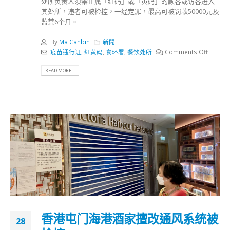
处所负责人须禁止属「红码」或「黄码」的顾客或访客进入
其处所，违者可被检控，一经定罪，最高可被罚款50000元及
监禁6个月。
By
Ma Canbin
新聞
疫苗通行证
,
红黄码
,
食环署
,
餐饮处所
Comments Off
READ MORE...
香港屯门海港酒家擅改通风系统被
28