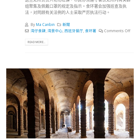
组聚集及佩戴口罩的规定及指示。食环署会加强巡查及执
法，对罔顾有关法例的人士采取严厉执法行动。
By
Ma Canbin
新聞
湾仔食肆
,
湾景中心
,
西班牙餐厅
,
食环署
Comments Off
READ MORE...