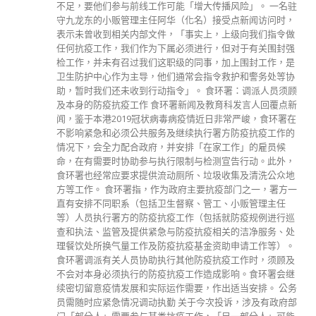
不足，要他们参与前线工作可能「增大传播风险」。 一名驻
守九龙东的小贩管理主任阿华（化名）接受点新闻访问时，
表示未曾收到相关内部文件，「事实上，上级向我们指令做
任何抗疫工作，我们作为下属必须进行，但对于有关围封强
检工作，并未有召过我们这职级的同事，加上围封工作，是
卫生防护中心作为主导，他们通常会指令救护和警务处等协
助，暂时我们还未收到行动指令」。 食环署：调派人员须顾
及本身的防疫抗疫工作 食环署新闻及教育科发言人回覆点新
闻，鉴于本港2019冠状病毒病疫情近日非常严峻，食环署在
不影响紧急和必须公共服务及继续执行署方防疫抗疫工作的
情况下，会全力配合政府，并安排「在家工作」的雇员候
命，在有需要时协助参与执行限制与检测宣告行动。此外，
食环署也经常应要求提供流动厕所、垃圾收集及清洗公众地
方等工作。 食环署指，作为政府主要抗疫部门之一，署方一
直有安排不同职系（包括卫生督察、管工、小贩管理主任
等）人员执行署方的防疫抗疫工作（包括就防疫规例进行巡
查和执法、监管及提供紧急与防疫抗疫相关的洁净服务、处
理餐饮处所换气量工作及防疫抗疫基金资助申请工作等）。
食环署调派有关人员协助执行其他防疫抗疫工作时，须顾及
不会对本身必须执行的防疫抗疫工作造成影响。食环署会继
续密切留意疫情发展和实际运作需要，作出适当安排。 公务
员需随时应紧急情况调动执勤 关于今次投诉，涉及有政府部