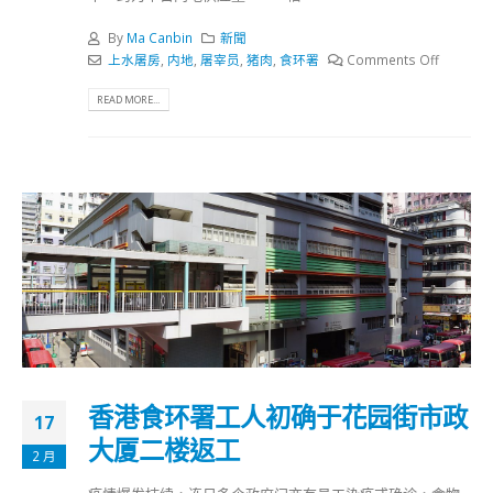
By
Ma Canbin
新聞
上水屠房
,
内地
,
屠宰员
,
猪肉
,
食环署
Comments Off
READ MORE...
香港食环署工人初确于花园街市政
17
大厦二楼返工
2 月