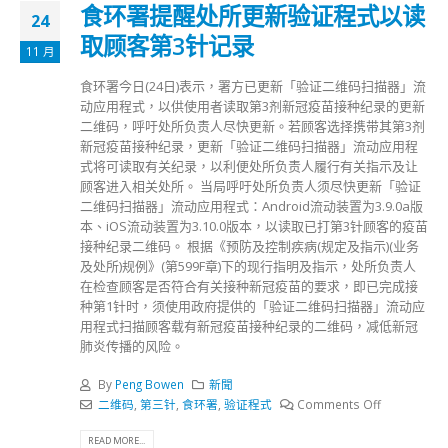
食环署提醒处所更新验证程式以读
24
取顾客第3针记录
11 月
食环署今日(24日)表示，署方已更新「验证二维码扫描器」流
动应用程式，以供使用者读取第3剂新冠疫苗接种纪录的更新
二维码，呼吁处所负责人尽快更新。若顾客选择携带其第3剂
新冠疫苗接种纪录，更新「验证二维码扫描器」流动应用程
式将可读取有关纪录，以利便处所负责人履行有关指示及让
顾客进入相关处所。 当局呼吁处所负责人须尽快更新「验证
二维码扫描器」流动应用程式：Android流动装置为3.9.0a版
本、iOS流动装置为3.10.0版本，以读取已打第3针顾客的疫苗
接种纪录二维码。 根据《预防及控制疾病(规定及指示)(业务
及处所)规例》(第599F章)下的现行指明及指示，处所负责人
在检查顾客是否符合有关接种新冠疫苗的要求，即已完成接
种第1针时，须使用政府提供的「验证二维码扫描器」流动应
用程式扫描顾客载有新冠疫苗接种纪录的二维码，减低新冠
肺炎传播的风险。
By
Peng Bowen
新聞
二维码
,
第三针
,
食环署
,
验证程式
Comments Off
READ MORE...