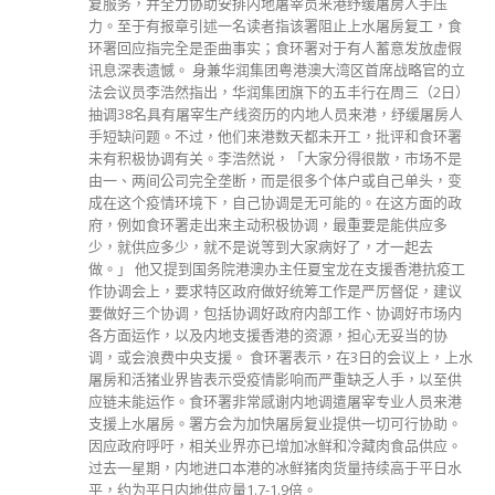
复服务，并全力协助安排内地屠宰员来港纾缓屠房人手压
力。至于有报章引述一名读者指该署阻止上水屠房复工，食
环署回应指完全是歪曲事实；食环署对于有人蓄意发放虚假
讯息深表遗憾。 身兼华润集团粤港澳大湾区首席战略官的立
法会议员李浩然指出，华润集团旗下的五丰行在周三（2日）
抽调38名具有屠宰生产线资历的内地人员来港，纾缓屠房人
手短缺问题。不过，他们来港数天都未开工，批评和食环署
未有积极协调有关。李浩然说，「大家分得很散，市场不是
由一、两间公司完全垄断，而是很多个体户或自己单头，变
成在这个疫情环境下，自己协调是无可能的。在这方面的政
府，例如食环署走出来主动积极协调，最重要是能供应多
少，就供应多少，就不是说等到大家病好了，才一起去
做。」 他又提到国务院港澳办主任夏宝龙在支援香港抗疫工
作协调会上，要求特区政府做好统筹工作是严厉督促，建议
要做好三个协调，包括协调好政府内部工作、协调好市场内
各方面运作，以及内地支援香港的资源，担心无妥当的协
调，或会浪费中央支援。 食环署表示，在3日的会议上，上水
屠房和活猪业界皆表示受疫情影响而严重缺乏人手，以至供
应链未能运作。食环署非常感谢内地调遣屠宰专业人员来港
支援上水屠房。署方会为加快屠房复业提供一切可行协助。
因应政府呼吁，相关业界亦已增加冰鲜和冷藏肉食品供应。
过去一星期，内地进口本港的冰鲜猪肉货量持续高于平日水
平，约为平日内地供应量1.7-1.9倍。