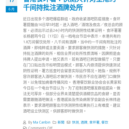
17
千间持批注酒牌处所
6 月
近日出现多个酒吧爆疫群组，政府收紧酒吧防疫措施。食环
署提醒由16日早5时起，进入酒吧／酒馆及夜店／夜总会的顾
客，必须出示过去24小时内的快测阴性结果证明。 食环署署
长杨碧筠今日（17日）在一档电台节目中表示，本港共有约
1.8万间餐饮处所，八千间有酒牌，当中约一千间有附批注的
酒牌，即纯粹或主要卖酒，要求顾客做快测的措施，只针对
持批注酒牌的处所，相信业界对处所性质清晰，因牌照是由
持牌人提出申请。她又表示，若有酒吧已转型做餐厅，只要
在门口贴出告示标明营运模式，顾客入内毋须提供快速测试
阴性证明，署方巡查时会留意实际运作情况。她指，规例不
容许顾客进入酒吧后才做快测，市民亦不应在酒吧门口做快
测，以免增加病毒传播风险。 香港餐饮联业协会会长黄家和
今日在一个电台节目认为，为了控制酒吧爆发群组感染，做
法无可厚非，但部分业界未清楚提供酒精饮品的食肆，是否
需要跟随酒吧做法。香港感染及传染病医学会副会长林纬逊
表示，要求酒吧顾客出示快测阴性结果执行上有难度，建议
酒吧设立快测区，供顾客即时做快测。
By
Ma Canbin
新聞
快测
,
酒牌
,
食环署
,
餐饮
Comments Off