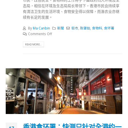
态局，相信在环境及生态局局长带领下，香港市民会持续享
有清洁卫生的生活环境、食物安全得以保障，而渔农业亦继
续有长足的发展。
By
Ma Canbin
新聞
街市
,
陈肇始
,
食物科
,
食环署
Comments Off
READ MORE...
香港食环署：快测只针对全港约一