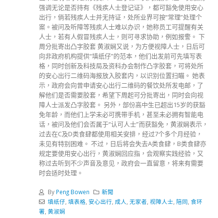
强调无论是否持有《残疾人士登记证》，都可豁免使用安心
出行，倘若残疾人士并无持证，处所业界可按“常理”处理个
案。被问及听障等残疾人士难以办识，她称员工可提醒有关
人士，若有人假冒残疾人士，则可寻求协助，例如报警。 下
周分批寄出凸字胶套 黄淑娴又说，为方便视障人士，日后可
向非政府机构提供“填纸仔”的范本，他们出发前可先填写表
格，同时创新及科技局及资科办会制作凸字胶套，可将处所
的安心出行二维码海报放入胶套内，以识别位置扫瞄。 她表
示，政府会向曾申请安心出行二维码的餐饮处所发电邮，了
解他们是否需要胶套，希望下周起可分批寄出，同时会向视
障人士派发凸字胶套。 另外，部份高中生已超出15岁的获豁
免年龄，而他们上学未必可携带手机，甚至未必拥有智能电
话，被问及他们会否属于“认可人士”而获豁免，黄淑娴表示，
过去在C及D类食肆都使用相关安排，经过7个多个月经验，
未见有特别困难。 不过，日后将会失去A类食肆，B类食肆亦
规定要使用安心出行，黄淑娴回应指，会观察实践经验，又
称过去听到不少声音及意见，政府会一直留意，将来有需要
时会适时处理。
By
Peng Bowen
新聞
填纸仔
,
填表格
,
安心出行
,
成人
,
无家者
,
视障人士
,
陪同
,
食环
署
,
黄淑娴