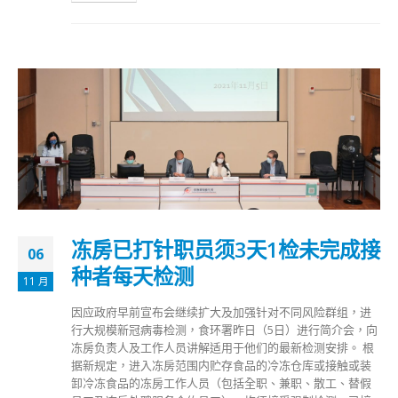
冻房已打针职员须3天1检未完成接
06
种者每天检测
11 月
因应政府早前宣布会继续扩大及加强针对不同风险群组，进
行大规模新冠病毒检测，食环署昨日（5日）进行简介会，向
冻房负责人及工作人员讲解适用于他们的最新检测安排。 根
据新规定，进入冻房范围内贮存食品的冷冻仓库或接触或装
卸冷冻食品的冻房工作人员（包括全职、兼职、散工、替假