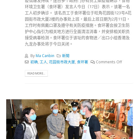
疫情爆发持续，连日多个政府门亦有员工染疫或确诊，食物
环境卫生署（食环署）发言人今日（17日）表示，该署一名
工人初步确诊。 该名员工于食环署位于旺角花园街123号A花
园街市政大厦2楼的办事处上班，最后上班日期为2月11日，
工作时有佩戴口罩及遵守有关防疫措施。食环署会按卫生防
护中心指引为相关地方进行全面清洁消毒，并安排相关职员
接受病毒检测。食环署位于该址的食物进／出口小组香港及
九龙办事处将于今日关闭。
By
Ma Canbin
新聞
初确
,
工人
,
花园街市政大厦
,
食环署
Comments Off
READ MORE...