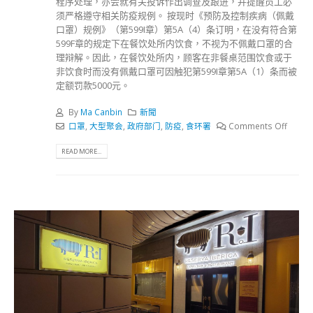
程序处理，亦会就有关投诉作出调查及跟进，并提醒员工必
须严格遵守相关防疫规例。 按现时《预防及控制疾病（佩戴
口罩）规例》（第599I章）第5A（4）条订明，在没有符合第
599F章的规定下在餐饮处所内饮食，不视为不佩戴口罩的合
理辩解。因此，在餐饮处所内，顾客在非餐桌范围饮食或于
非饮食时而没有佩戴口罩可因触犯第599I章第5A（1）条而被
定额罚款5000元。
By
Ma Canbin
新聞
口罩
,
大型聚会
,
政府部门
,
防疫
,
食环署
Comments Off
READ MORE...