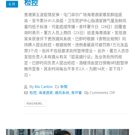
检控
6 月
香港第五波疫情反弹，屯门卓尔广场海港酒家爆发群组感
染，至今累计41人染疫，卫生防护中心指酒家换气量及鲜风
量均低于标准，可能造成传播。食环署今日（28日）回覆查
询时表示，署方人员上周四（23日）巡查海港酒家，发现酒
家未获准许下更改通风系统，已即时根据《食物业规例》向
持牌人提出检控。根据规例，违例者最高可被罚款1万元及监
禁3个月，但并不包括要求处所暂停营业。 此外，署方人员亦
发现负责人未有遵从有关「疫苗通行证」及业务处所的规
定，已即时向负责人提出检控，酒楼须由翌日傍晚6时起暂停
晚市堂食，其余时间每台不多于2人，为期14天，至下月7
日。
By
Ma Canbin
新聞
检控
,
海港酒家
,
通风系统
,
食环署
Comments Off
READ MORE...