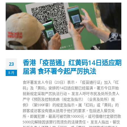
香港「疫苗通」红黄码14日适应期
23
届满 食环署今起严厉执法
8 月
食环署发言人今日（23日）表示，「疫苗通行证」加入「红
码」及「黄码」安排的14日适应期已经届满，署方今日开始
就新规定采取严厉执法行动。 发言人呼吁市民及处所负责人
严守《预防及控制疾病（规定及指示）（业务及处所）规
例》（第599F章）的规定及指示。属「红码」或「黄码」的
顾客或访客没有遵从适用于他们的要求，包括进入餐饮处
所，即属犯罪，最高可被罚款10000元，或可借缴付定额罚款
5000元解除因该罪行而须负的法律责任。 发言人指出，餐饮