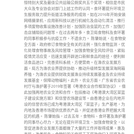
恒特别大奖及最佳公共运输公厕奖共五个奖项，相信是市民
大众及专业协会对部门上述工作的认同。食环署提升环境卫
生服务致力提升街道洁净服务的成效，如在2016年开始安装
网络摄录机、应用新科技以进行机械化及自动化清洁、推行
多项废物收集设施改善计划、加强防治虫鼠的工作、加强打
击店铺阻街问题等。在过去两年多，食卫局食物科及食环署
的同事积极参与抗疫工作，不遗余力。 陈肇始说，在食物安
全方面，政府修订食物安全有关的法例，强化食物监测，优
化处理食物事故及风险管理，加强食物安全风险评估，紧贴
疫情灵活应变，迅速支援开辟进口新鲜食品的途径，便利鲜
活食品进口，完善资科系统，方便营商。在渔农业发展方
面，局方为渔农业界提供协助、推动升级转型发展深海网箱
养殖，为渔农业提供财政支援渔业持续发展基金及农业持续
发展基金，保障动物福利。此外，农业方面，广东省农业农
村厅与渔护署于2019年签署《粤港农业合作框架协议》，借
此加强两地农业交流和合作，包括推动《粤港澳大湾区菜篮
子建设实施方案》和信誉农场建设等。由香港企业在内地开
设的信誉农场已成为粤港澳大湾区「菜篮子」生产基地，为
内地及香港市场提供优质农产品，并促进香港业界把握大湾
区的机遇。 陈肇始指，过去五年，食物科、食环署及渔护署
的同事尽心尽力，无论在提升环境卫生、加强食物安全，以
至促进渔农业发展方面都做了大量的工作并取得成果，惠及
市民，改善民生。食物科的工作将于下届政府归入环境及生