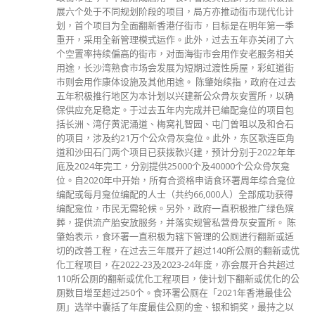
展六个处于不同规划阶段的项目，局方亦推动街市现代化计
划，首个项目为全面翻新香港仔街市，目标是在明年第一季
重开，采用全新管理模式运作。此外，过去五年亦关闭了六
个空置率持续偏高的街市，对面海街市会用作安老服务相关
用途，长沙湾熟食市场会发展为短期过渡性房屋，彩虹道街
市则会用作康体设施及其他用途。 陈肇始续指，政府在过去
五年积极推行地区为本计划以兴建新公众骨灰安置所，以确
保供应充足稳定。于过去五年内完成并已编配龛位的项目包
括长洲、湾仔黄泥涌道、梅窝礼智园、屯门曾咀以及和合石
的项目，涉及约21万个公众骨灰龛位。此外，东区歌连臣角
道和沙田石门两个项目已获拨款兴建，预计分别于2022年年
底及2024年完工，分别提供25000个及40000个公众骨灰龛
位。自2020年中开始，所有合资格申请食环署周年综合龛位
编配或每月龛位编配的人士（共约66,000人）全部成功获得
编配龛位，市民无需轮候。另外，政府一直积极推广绿色殡
葬，提供流产胎安放服务，并落实规管私营骨灰安置所。 陈
肇始表示，食环署一直积极为辖下管理的公厕进行翻新或适
切的改善工程，在过去三年展开了超过140所公厕的翻新或优
化工程项目，在2022-23及2023-24年度，亦会展开合共超过
110所公厕的翻新或优化工程项目，使计划下翻新或优化的公
厕数目增至超过250个。食环署公厕在「2021年香港最佳公
厕」选举中囊括了年度最佳公厕的金、银和铜奖，最持之以