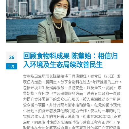
回顾食物科成果 陈肇始：相信归
26
入环境及生态局续改善民生
6 月
食物及卫生局局长陈肇始将于月底卸任，她今日（26日）发
表任内最后一篇网志，分享食物科在过去5年所推进的工作，
包括环境卫生及殡葬服务、食物安全，以及渔农业发展。 陈
肇始指，在环境卫生及殡葬服务方面，过去五年政府一直致
力提升食环署辖下的公众街市服务，投入资源推动多个新建
公众街市项目，并针对现有街市推动涉及20亿元的街市现代
化计划。如食环署及其他部门通力合作，仅以约一年的时间
完成兴建天水围的食环署天幕街市，街市在2020年12月正式
启用。同属临时性质的东涌临时街市建造工程亦正进行，争
取街市在今年年底落成启用。食环署及其他部门亦正积极推