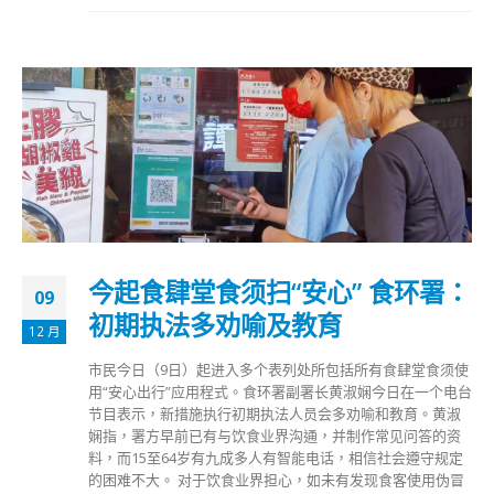
今起食肆堂食须扫“安心” 食环署：
09
初期执法多劝喻及教育
12 月
市民今日（9日）起进入多个表列处所包括所有食肆堂食须使
用“安心出行”应用程式。食环署副署长黄淑娴今日在一个电台
节目表示，新措施执行初期执法人员会多劝喻和教育。黄淑
娴指，署方早前已有与饮食业界沟通，并制作常见问答的资
料，而15至64岁有九成多人有智能电话，相信社会遵守规定
的困难不大。 对于饮食业界担心，如未有发现食客使用伪冒