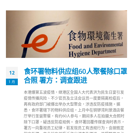
食环署物料供应组60人聚餐除口罩
12
合照 署方：调查跟进
1 月
本港爆第五波疫情，继港区全国人大代表洪为民生日宴引发
疫情传播风险、不少官员及立法会议员一度要隔离检疫后，
再有政府部门被爆出举办大型聚会，涉违反防疫措施。据
悉，食环署辖下的物料供应组，上月中在铜锣湾利景酒店餐
厅举行圣诞聚餐，有约60人参与，期间多人在拍摄大合照时
除下口罩，疑违反防疫规例。 食环署回覆传媒查询时表示，
署方一向重视员工纪律，若发现员工有违规行为，会按既定