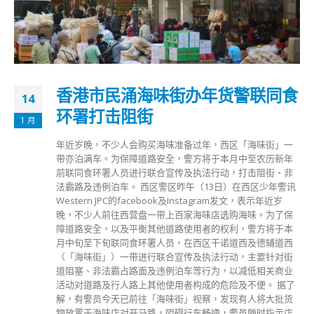
香港市民涌海味街办年货警联同食
14
环署打击阻街
1 月
年近岁晚，不少人会购买海味准备过年，西区「海味街」一
带亦泊满车。为保障道路安全，警方将于本月中至农历新年
前联同食环署人员进行联合宣传及执法行动，打击阻街、非
法霸路及违例泊车。 西区警区昨午（13日）在西区少年警讯
Western JPC的facebook及Instagram发文，表示年近岁
晚，不少人前往西营盘一带上百家海味店选购海味。为了保
障道路安全，以及平衡其他道路使用者的权利，警方将于本
月中旬至下旬联同食环署人员，在西区干诺道西及德辅道西
（「海味街」）一带进行联合宣传及执法行动，主要针对街
道阻塞、非法霸占路面及违例泊车等行为，以减低相关商业
活动对道路及行人路上其他使用者构成的危险及不便。 据了
解，有警员今天已前往「海味街」视察，发现有人将大批货
物放置于海味店对开马路，阻碍行车畅通，警员随时指示店