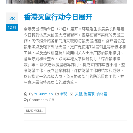
香港灭鼠行动今日展开
28
12 月
全港灭鼠行动今日（28日）展开。环境及生态局局长谢展寰
今日将到访黄大仙区大成街街市，视察在街市实施的灭鼠工
作，向传媒介绍各部门所采取的防鼠灭鼠措施。 食环署会在
鼠患黑点及辖下处所灭鼠，更广泛使用T型鼠饵盒等新技术和
工具，以及透过讲座及片段向相关人士推广防治鼠患指引、
管理守则和检查表，联同本地大学探讨制订「综合鼠患指
数」等。 康文署及房屋署等部门，将成立内部审查小组，监
察防鼠工作、设立监察机制，评估防鼠工作的结果和成效，
以及指定一名高级人员，负责协调部门的防治鼠患工作，并
与食环署保持高层次的联络等。
By
Yu Xinmiao
新聞
灭鼠
,
谢展寰
,
食环署
Comments Off
READ MORE...