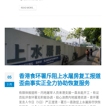
READ MORE...
香港食环署斥阻上水屠房复工报道
05
歪曲事实正全力协助恢复服务
3 月
有媒体报道称，内地屠宰人员来港支援一直未能开工，有议
员批评食环署无积极协调，担心浪费内地援港资源。食环署
发言人今日（5日）严正澄清，署方一直敦促上水屠房尽快恢