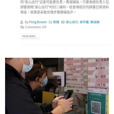
的“安心出行”记录可能要负责，黄淑娴指，只要食肆负责人见
顾客使用“安心出行”时扫二维码，检查填纸仔的顾客已将资料
填妥，就算是采取合理步骤遵循指示。
By
Peng Bowen
新聞
安心出行
,
食环署
,
黄淑娴
Comments Off
READ MORE...