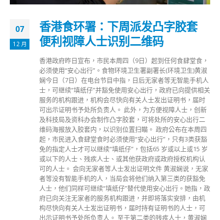
香港食环署：下周派发凸字胶套
07
便利视障人士识别二维码
12 月
香港政府昨日宣布，市民本周四（9日）起到任何食肆堂食，
必须使用“安心出行”。食物环境卫生署副署长(环境卫生)黄淑
娴今日（7日）在电台节目中指，日后无家者等无智能手机人
士，可继续“填纸仔”并豁免使用安心出行，政府已向提供相关
服务的机构跟进，机构会尽快向有关人士发出证明书，届时
可出示证明书予处所负责人。 此外，为方便视障人士，创新
及科技局及资科办会制作凸字胶套，可将处所的安心出行二
维码海报放入胶套内，以识别位置扫瞄。 政府公布在本周四
起，市民进入食肆堂食时必须使用“安心出行”，只有3类获豁
免的指定人士才可以继续“填纸仔”，包括65 岁或以上或15 岁
或以下的人士、残疾人士、或其他获政府或政府授权机构认
可的人士。 会向无家者等人士发出证明文件 黄淑娴说，无家
者等没有智能手机的人，当局会将他们纳入第三类的获豁免
人士，他们同样可继续“填纸仔”替代使用安心出行。她指，政
府已向关注无家者的服务机构跟进，并即将落实安排，由机
构尽快向有关人士发出证明书，届时持有证明书的人士，可
出示证明书予处所负责人。 至于第二类的残疾人士，黄淑娴