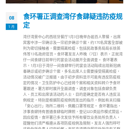
食环署正调查湾仔食肆疑违防疫规
08
定
1 月
湾仔湾景中心的西班牙餐厅1月3日晚举办逾百人聚餐，出席
宾客中涉一宗确诊及一宗初步确诊个案，约170名宾客全部被
列为密切接触者，需要隔离检疫，包括民政事务局局长徐英
伟等13名政府官员。食环署发言人昨晚（7日）表示，正就湾
仔一间食肆日前举行的宴会活动展开全面调查。 食环署表
示，1月3日于湾仔一间食肆举行的宴会活动陆续出现新冠病
毒确诊或初步确诊个案，多名出席人士需要接受隔离检疫，
活动情况被广泛报道。由于初步资料显示可能有违反防疫规
定的情况，卫生防护中心已经将个案和相关资料转介予食环
署跟进，署方即时展开全面调查。调查对象包括食肆负责
人、员工和出席该活动的人士，目的是确定是否有人违反法
例规定，特别是根据防疫规例而发出的指示，例如有关扫描
「安心出行」场所二维码、佩戴口罩等规定。 食环署指出，
涉事食肆持有普通食肆临时牌照，登记以D类运作模式营运。
因应疫情，食环署已多次发信予所有餐饮业务处所负责人，
提醒他们须严格遵从各项防疫规例及限制。发言人强烈呼吁
这些处所负责人切勿松懈，市民亦须遵守餐饮处所内有关群