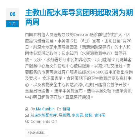
主教山配水库导赏团明起取消为期
06
两周
1 月
由国泰机组人员违规导致的Omicron确诊群组持续扩大，因
应疫情最新发展，水务署今日（6日）宣布，由明日至1月20
日，前深水埗配水库导赏团及「滴滴游踪深导行」的个人和
团体参观活动取消；及水知园（水资源教育中心）暂停开
放。 另外，水务署呼吁市民如非必要，尽可能减少到访其客
户服务中心及文件管理中心使用服务，以减少社交接触。需
要服务的市民可透过客户服务热线2824 5000或电邮提出查询
及要求。 食环署表示，食环署辖下的卫生教育展览及资料中
心，以及食物安全中心传达资源小组明日起将会暂停开放，
直至另行通告。 选举事务处宣布，选举事务处辖下选举资讯
中心明日起暂停开放，直至另行通知。
By
Ma Canbin
新聞
前深水埗配水库
,
导赏团
,
水务署
,
疫情
,
食环署
Comments Off
READ MORE...