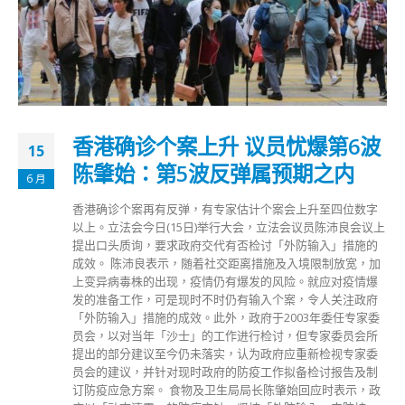
香港确诊个案上升 议员忧爆第6波
15
陈肇始：第5波反弹属预期之内
6 月
香港确诊个案再有反弹，有专家估计个案会上升至四位数字
以上。立法会今日(15日)举行大会，立法会议员陈沛良会议上
提出口头质询，要求政府交代有否检讨「外防输入」措施的
成效。 陈沛良表示，随着社交距离措施及入境限制放宽，加
上变异病毒株的出现，疫情仍有爆发的风险。就应对疫情爆
发的准备工作，可是现时不时仍有输入个案，令人关注政府
「外防输入」措施的成效。此外，政府于2003年委任专家委
员会，以对当年「沙士」的工作进行检讨，但专家委员会所
提出的部分建议至今仍未落实，认为政府应重新检视专家委
员会的建议，并针对现时政府的防疫工作拟备检讨报告及制
订防疫应急方案。 食物及卫生局局长陈肇始回应时表示，政