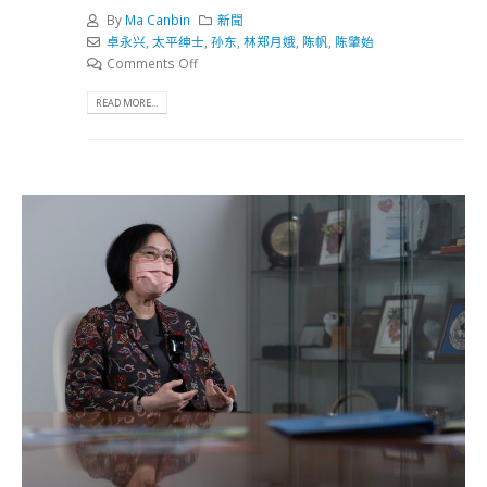
By
Ma Canbin
新聞
卓永兴
,
太平绅士
,
孙东
,
林郑月娥
,
陈帆
,
陈肇始
Comments Off
READ MORE...