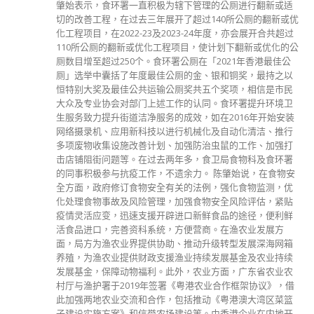
肇始表示，食环署一直积极为辖下管理的公厕进行翻新或适
切的改善工程，在过去三年展开了超过140所公厕的翻新或优
化工程项目，在2022-23及2023-24年度，亦会展开合共超过
110所公厕的翻新或优化工程项目，使计划下翻新或优化的公
厕数目增至超过250个。食环署公厕在「2021年香港最佳公
厕」选举中囊括了年度最佳公厕的金、银和铜奖，最持之以
恒特别大奖及最佳公共运输公厕奖共五个奖项，相信是市民
大众及专业协会对部门上述工作的认同。食环署提升环境卫
生服务致力提升街道洁净服务的成效，如在2016年开始安装
网络摄录机、应用新科技以进行机械化及自动化清洁、推行
多项废物收集设施改善计划、加强防治虫鼠的工作、加强打
击店铺阻街问题等。在过去两年多，食卫局食物科及食环署
的同事积极参与抗疫工作，不遗余力。 陈肇始说，在食物安
全方面，政府修订食物安全有关的法例，强化食物监测，优
化处理食物事故及风险管理，加强食物安全风险评估，紧贴
疫情灵活应变，迅速支援开辟进口新鲜食品的途径，便利鲜
活食品进口，完善资科系统，方便营商。在渔农业发展方
面，局方为渔农业界提供协助、推动升级转型发展深海网箱
养殖，为渔农业提供财政支援渔业持续发展基金及农业持续
发展基金，保障动物福利。此外，农业方面，广东省农业农
村厅与渔护署于2019年签署《粤港农业合作框架协议》，借
此加强两地农业交流和合作，包括推动《粤港澳大湾区菜篮
子建设实施方案》和信誉农场建设等。由香港企业在内地开