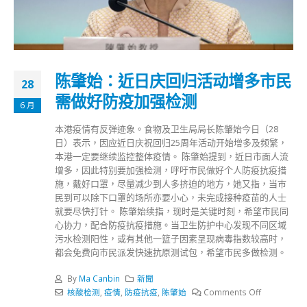
陈肇始：近日庆回归活动增多市民
28
需做好防疫加强检测
6 月
本港疫情有反弹迹象。食物及卫生局局长陈肇始今日（28
日）表示，因应近日庆祝回归25周年活动开始增多及频繁，
本港一定要继续监控整体疫情。 陈肇始提到，近日市面人流
增多，因此特别要加强检测，呼吁市民做好个人防疫抗疫措
施，戴好口罩，尽量减少到人多挤迫的地方，她又指，当巿
民到可以除下口罩的场所亦要小心，未完成接种疫苗的人士
就要尽快打针。 陈肇始续指，现时是关键时刻，希望市民同
心协力，配合防疫抗疫措施。当卫生防护中心发现不同区域
污水检测阳性，或有其他一篮子因素呈现病毒指数较高时，
都会免费向市民派发快速抗原测试包，希望市民多做检测。
By
Ma Canbin
新聞
核酸检测
,
疫情
,
防疫抗疫
,
陈肇始
Comments Off