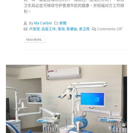
卫生局必定可继续守护香港市民的健康，并祝福对方工作顺
利。
By
Ma Canbin
新聞
卢宠茂
,
抗疫工作
,
落泪
,
陈肇始
,
食卫局
Comments Off
READ MORE...