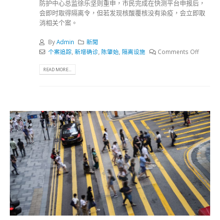
防护中心总监徐乐坚则重申，市民完成在快测平台申报后，
会即时取得隔离令，但若发现核酸覆核没有染疫，会立即取
消相关个案。
By
Admin
新聞
个案追踪
,
新增确诊
,
陈肇始
,
隔离设施
Comments Off
READ MORE...