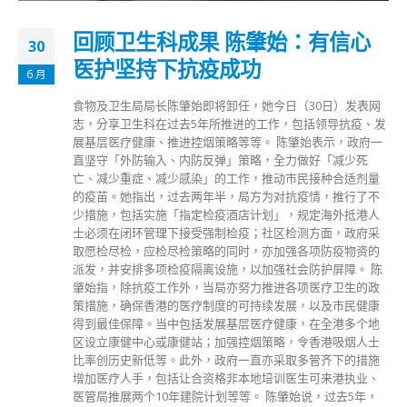
回顾卫生科成果 陈肇始：有信心
30
医护坚持下抗疫成功
6 月
食物及卫生局局长陈肇始即将卸任，她今日（30日）发表网
志，分享卫生科在过去5年所推进的工作，包括领导抗疫、发
展基层医疗健康、推进控烟策略等等。 陈肇始表示，政府一
直坚守「外防输入、内防反弹」策略，全力做好「减少死
亡、减少重症、减少感染」的工作，推动市民接种合适剂量
的疫苗。她指出，过去两年半，局方为对抗疫情，推行了不
少措施，包括实施「指定检疫酒店计划」，规定海外抵港人
士必须在闭环管理下接受强制检疫；社区检测方面，政府采
取愿检尽检，应检尽检策略的同时，亦加强各项防疫物资的
派发，并安排多项检疫隔离设施，以加强社会防护屏障。 陈
肇始指，除抗疫工作外，当局亦努力推进各项医疗卫生的政
策措施，确保香港的医疗制度的可持续发展，以及市民健康
得到最佳保障。当中包括发展基层医疗健康，在全港多个地
区设立康健中心或康健站；加强控烟策略，令香港吸烟人士
比率创历史新低等。此外，政府一直亦采取多管齐下的措施
增加医疗人手，包括让合资格非本地培训医生可来港执业、
医管局推展两个10年建院计划等等。 陈肇始说，过去5年，