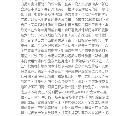
力提升食环署辖下的公众街市服务，投入资源推动多个新建
公众街市项目，并针对现有街市推动涉及20亿元的街市现代
化计划。如食环署及其他部门通力合作，仅以约一年的时间
完成兴建天水围的食环署天幕街市，街市在2020年12月正式
启用。同属临时性质的东涌临时街市建造工程亦正进行，争
取街市在今年年底落成启用。食环署及其他部门亦正积极推
展六个处于不同规划阶段的项目，局方亦推动街市现代化计
划，首个项目为全面翻新香港仔街市，目标是在明年第一季
重开，采用全新管理模式运作。此外，过去五年亦关闭了六
个空置率持续偏高的街市，对面海街市会用作安老服务相关
用途，长沙湾熟食市场会发展为短期过渡性房屋，彩虹道街
市则会用作康体设施及其他用途。 陈肇始续指，政府在过去
五年积极推行地区为本计划以兴建新公众骨灰安置所，以确
保供应充足稳定。于过去五年内完成并已编配龛位的项目包
括长洲、湾仔黄泥涌道、梅窝礼智园、屯门曾咀以及和合石
的项目，涉及约21万个公众骨灰龛位。此外，东区歌连臣角
道和沙田石门两个项目已获拨款兴建，预计分别于2022年年
底及2024年完工，分别提供25000个及40000个公众骨灰龛
位。自2020年中开始，所有合资格申请食环署周年综合龛位
编配或每月龛位编配的人士（共约66,000人）全部成功获得
编配龛位，市民无需轮候。另外，政府一直积极推广绿色殡
葬，提供流产胎安放服务，并落实规管私营骨灰安置所。 陈