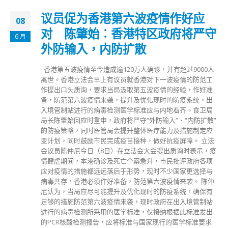
议员促为香港第六波疫情作好应
08
对 陈肇始︰香港特区政府将严守
6 月
外防输入，内防扩散
香港第五波疫情至今造成逾120万人确诊，并有超过9000人
离世。香港立法会早上有议员就香港对下一波疫情的防范工
作提出口头质询，要求当局汲取第五波疫情的经验，作好准
备，防范第六波疫情来袭，提升及优化现时的防疫系统，出
入境管制站进行的病毒检测医学标准应与内地看齐。食卫局
局长陈肇始回应时重申，政府将严守“外防输入”、“内防扩散”
的防疫策略，同时医管局会提升整体医疗能力及措施制定应
变计划，同时鼓励市民完成疫苗接种，做好抗疫屏障。 立法
会议员陈仲尼今日（8日）在立法会大会提出质询时表示，疫
情肆虐期间，本港确诊及死亡个案急升，市民批评政府各项
应对疫情的措施都远远落后于形势，现时不少国家更选择与
病毒共存，香港必须作好准备，防范第六波疫情来袭。 陈仲
尼认为，当局应尽可能提升及优化现时的防疫系统，确保有
足够的措施防范第六波疫情来袭，现时政府在出入境管制站
进行的病毒检测所采用的医学标准，仅接纳根据此标准发出
的PCR核酸检测报告，应将标准与国家现行的医学标准要求