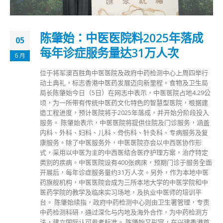
陈肇始：中医医院料2025年落成
05
每年诊症服务量达31万人次
6 月
位于将军澳百胜角中医医院及政府中药检测中心上周四举行
动土典礼，标志香港中医药发展迈向新里程。食物及卫生局
局长陈肇始今日（5日）在网志中表示，中医医院占地4.29公
顷，为一所带有传统中医药文化特色的智慧型医院，根据建
造工程进度，预计医院将于2025年落成，并开始分阶段投入
服务。 陈肇始表示，中医医院将提供住院及门诊服务，涵盖
内科、外科、妇科、儿科、骨伤科、针灸科、专病服务及复
康服务。除了中医服务外，中医医院亦会以中西医协作形
式，采用以中医为主的中西医结合医疗护理方案，治疗特定
类别的疾病。中医医院设有400张病床，预期门诊于服务全面
开展后，每年诊症服务量约31万人次。另外，作为本地中医
药旗舰机构，中医医院会成为三所本地大学的中医学院和中
医药学院的教学及临床实习场地，及执业中医师的培训平
台。 陈肇始续指，政府中药检测中心则由卫生署管理，专责
中药检测科研，通过深化与内地及海外合作，为中药检测方
法，建立国际认可参考标准。 陈肇始又形容，在兴建香港首