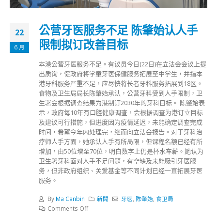
公营牙医服务不足 陈肇始认人手
22
限制拟订改善目标
6 月
本港公营牙医服务不足。有议员今日(22日)在立法会会议上提
出质询，促政府将学童牙医保健服务拓展至中学生，并指本
港牙科服务严重不足，应尽快将长者牙科服务拓展到18区。
食物及卫生局局长陈肇始承认，公营牙科受到人手限制，卫
生署会根据调查结果为港制订2030年的牙科目标。 陈肇始表
示，政府每10年有口腔健康调查，会根据调查为港订立目标
及建议可行措施，但进度因为疫情延迟，未能确定调查完成
时间，希望今年内处理完，继而向立法会报告。对于牙科治
疗师人手方面，她承认人手有所局限，但课程名额已经有所
增加，由50位增至70位，明白数字上仍是杯水车薪。她认为
卫生署牙科面对人手不足问题，有空缺及未能吸引牙医服
务，但非政府组织、关爱基金等不同计划已经一直拓展牙医
服务。
By
Ma Canbin
新聞
牙医
,
陈肇始
,
食卫局
Comments Off