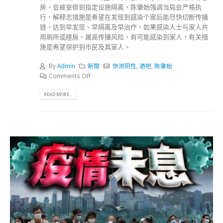
房，会被安排到指定设施隔离，陈肇始强调当局会严格执
行，解释志措施是希望在发现到感染个案后能尽快切断传播
链，达到早发现、早隔离及早治疗，如果感染人士与家人共
用厕所或睡房，属高传播风险，有可能感染到家人，有关措
施是希望保护到市民及其家人。
By
Admin
新聞
快测阴性
,
酒吧
,
陈肇始
Comments Off
READ MORE...