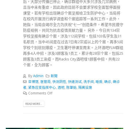
后，大部分传播已停止，确诊群组中大多只涉及几宗病例，
且当中未有重症，因此政府目前不会要求学校全面暂停面授
课堂。若有学校出现确诊个案呈报给卫生防护中心，当局将
在校内开展流行病学调查和个案追踪等一系列工作。此外，
她指，当局会竭尽全力为庆祝“七一”创造条件，希望市民遵守
防疫规例，共同为抗击疫情贡献力量。 另外，今日共134宗
学校呈报有确诊个案，涉及112间学校，包括103名学生及31
名职员，当中45间是在过去7日有2宗或以上的个案，再多5间
学校个别班别爆疫，卫生署吁停课至周末。上环酒吧FLM群组
再多4人中招，涉及3顾客及1员工，累计有28宗个案，包括25
顾客及3员工染疫，而Racks City酒吧增1顾客中招，共有22
个案，全为顾客。
By
Admin
新聞
亚博馆
,
医管局
,
快测阴性
,
快速测试
,
洗手间
,
睡房
,
确诊
,
确诊
者
,
紧急应变指挥中心
,
酒吧
,
陈肇始
,
隔离设施
Comments Off
READ MORE...