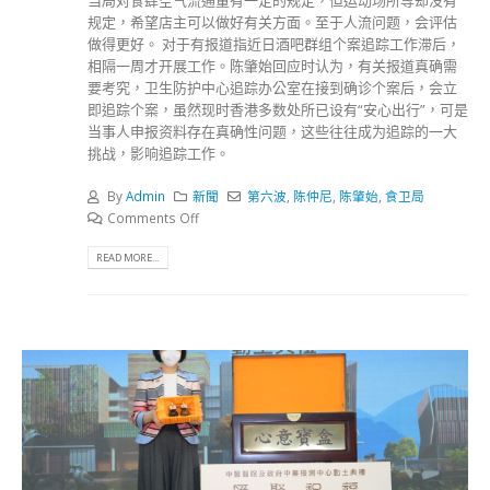
当局对食肆空气流通量有一定的规定，但运动场所等却没有
规定，希望店主可以做好有关方面。至于人流问题，会评估
做得更好。 对于有报道指近日酒吧群组个案追踪工作滞后，
相隔一周才开展工作。陈肇始回应时认为，有关报道真确需
要考究，卫生防护中心追踪办公室在接到确诊个案后，会立
即追踪个案，虽然现时香港多数处所已设有“安心出行”，可是
当事人申报资料存在真确性问题，这些往往成为追踪的一大
挑战，影响追踪工作。
By
Admin
新聞
第六波
,
陈仲尼
,
陈肇始
,
食卫局
Comments Off
READ MORE...