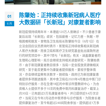
陈肇始：正持续收集新冠病人医疗
01
大数据研「长新冠」对康复者影响
6 月
新冠疫情持续两年半，本港逾120万人曾确诊。不少患者于康
复后出现「长新冠」症状，包括疲倦、记忆力差、失眠、呼
吸困难和脱发。食物及卫生局局长陈肇始今日（6月1日）在
立法会回应议员质询时表示，医管局正持续收集相关新冠病
人医疗大数据，而食卫局和医疗卫生研究基金批出拨款所进
行的研究项目中，其中7项与「长新冠」有关，涵盖康复者的
生理和心理影响，局方会继续支持相关调查研究。 陈肇始表
示，由于新冠康复者数目很多，当局一定会投放资源做相关
研究，至于能否更集中为康复者提供服务，要视乎整体情
况，亦会继续监察有关数字。她续指，政府已为新冠康复患
者提供多项跟进服务，其中食卫局在2020年4月推出中医门诊
特别诊疗服务，亦在全港18区的中医诊所暨教研中心，为合
资格人士提供不多于10次的免费中医内科康复治疗。截至上
月30日，已有超过3万名康复者参与，并已提供近9.4万次诊
疗。当局又在今年2月动员中医师参与诊疗服务，为院舍长者
提供康复治疗，至今有超过240间院舍参加，提供超过1万多