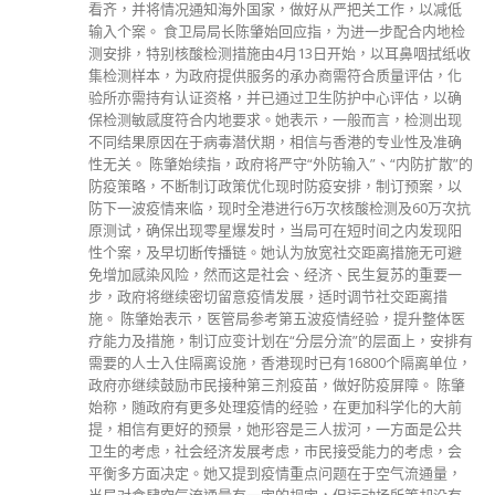
看齐，并将情况通知海外国家，做好从严把关工作，以减低
输入个案。 食卫局局长陈肇始回应指，为进一步配合内地检
测安排，特别核酸检测措施由4月13日开始，以耳鼻咽拭纸收
集检测样本，为政府提供服务的承办商需符合质量评估，化
验所亦需持有认证资格，并已通过卫生防护中心评估，以确
保检测敏感度符合内地要求。她表示，一般而言，检测出现
不同结果原因在于病毒潜伏期，相信与香港的专业性及准确
性无关。 陈肇始续指，政府将严守“外防输入”、“内防扩散”的
防疫策略，不断制订政策优化现时防疫安排，制订预案，以
防下一波疫情来临，现时全港进行6万次核酸检测及60万次抗
原测试，确保出现零星爆发时，当局可在短时间之内发现阳
性个案，及早切断传播链。她认为放宽社交距离措施无可避
免增加感染风险，然而这是社会、经济、民生复苏的重要一
步，政府将继续密切留意疫情发展，适时调节社交距离措
施。 陈肇始表示，医管局参考第五波疫情经验，提升整体医
疗能力及措施，制订应变计划在“分层分流”的层面上，安排有
需要的人士入住隔离设施，香港现时已有16800个隔离单位，
政府亦继续鼓励市民接种第三剂疫苗，做好防疫屏障。 陈肇
始称，随政府有更多处理疫情的经验，在更加科学化的大前
提，相信有更好的预景，她形容是三人拔河，一方面是公共
卫生的考虑，社会经济发展考虑，市民接受能力的考虑，会
平衡多方面决定。她又提到疫情重点问题在于空气流通量，