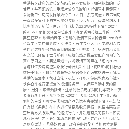
香港特区政府的政策是鼓励市民不要吸烟，抑制烟草的广泛
使用，并不断减低二手烟对公众的影响，以保障市民健康。
食物及卫生局局长陈肇始今日（29日）撰写网志，表示当局
一直以多管齐下的方式加强控烟，经过努力，香港吸烟人士
比率创历史新低，由八十年代初的23.3%持续下降至2021年
的9.5%，是首次降至单位数字，亦是香港控烟工作的一个重
要里程碑。 陈肇始表示，香港的吸烟率得以降低至9.5%的单
位数字，实在是政府、立法会、医疗专业人员、学校和合作
伙伴经过多年努力而得到的成果。但她指出，尽管香港吸烟
率之低已经位于世界前列，吸烟仍然是最主要但亦可预防的
死亡原因之一，要达至进一步将吸烟率降至在《迈向2025：
香港非传染病防控策略及行动计划》中订下的7.8%的目标仍
然任重道远，将会持续积极以多管齐下的方式以进一步减低
香港的吸烟率，包括立法、执法、征税、健康教育及与社区
伙伴合作推行更聚焦的戒烟服务等，以保障香港市民的健
康。 另外，陈肇始指出，注意到吸食电子烟的比率较上一次
调查有所上升，希望随着《2021年吸烟(公众卫生)(修订)条
例》的生效，吸食另类吸烟产品的比率会逐渐下降。执法部
门有就《条例》在市内进行监察及收集情报，包括监察及调
查出售另类吸烟产品的违法行为，并跟进有关的投诉。如发
现有违法行为，必定采取果断执法行动，并严正呼吁市民切
勿以身试法。 陈肇始强调，政府会继续全方位加强控烟措