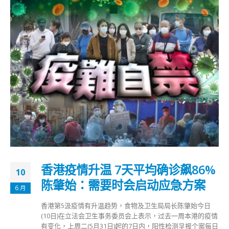
香港疫情升温 7天平均确诊飙86%
10
陈肇始：需要时会启动应急方案
6 月
香港第5汲疫情有升温趋势，食物及卫生局局长陈肇始今日
(10日)在立法会卫生事务委员会上表示，过去一周本港的疫情
有变化，上周二(5月31日)起的7日内，阳性检测呈报个案每日