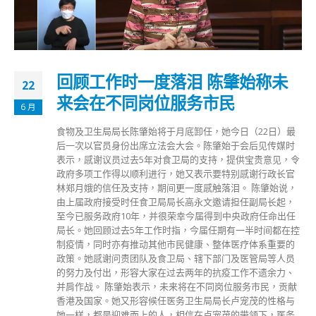
回顾工作时一度落泪 陈肇始称未
22
来会在不同岗位服务市民
6 月
食物及卫生局局长陈肇始将于月底卸任，她今日（22日）最
后一次以官员身份出席立法会大会。陈肇始于会后见传媒时
表示，感谢议员过去5年对食卫局的支持，提供宝贵意见，令
政府多项工作得以顺利进行，她又表示要特别感谢行政长官
林郑月娥的信任及支持，期间更一度感触落泪。 陈肇始说，
由上届政府接受时任食卫局局长高永文邀请担任副局长起，
至今已服务政府10年，并很荣幸今届得到中央政府任命出任
局长。她回顾过去5年工作时指，今届任期有一半时间都在控
制疫情，同时亦有推动其他市民健康、整体医疗体系重要的
政策。她感谢问责团队及食卫局、辖下部门及医管局等人员
的努力及付出，形容大家在过去两年的抗疫工作不遗余力、
并肩作战。 陈肇始表示，未来将在不同岗位服务市民，贡献
香港及国家。她又形容候任医务卫生局局长卢宠茂的性格与
她一样，都是迎难而上的人，相信在卢宠茂的带领下，医务