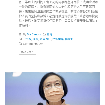
有一半以上的时间，食卫局的同事都坚守岗位，成功应对每
一波的疫情，并指香港面对人口老化和医护人手不足等问
题，未来医务卫生局的工作充满挑战，有信心在各部门及医
护人员的坚持和热诚，必定打胜这场抗疫战，让香港尽快复
常。最后，她又祝福候任医务卫生局局长卢宠茂及其团队工
作顺利。
By
Ma Canbin
新聞
卫生科
,
回顾
,
基层医疗
,
控烟策略
,
陈肇始
Comments Off
READ MORE...