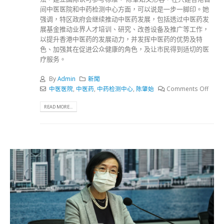
间中医医院和中药检测中心方面，可以说是一步一脚印。她
强调，特区政府会继续推动中医药发展，包括透过中医药发
展基金推动业界人才培训、研究、改善设备及推广等工作，
以提升香港中医药的发展动力，并发挥中医药的优势及特
色、加强其在促进公众健康的角色，及让市民得到适切的医
疗服务。
By
Admin
新聞
中医医院
,
中医药
,
中药检测中心
,
陈肇始
Comments Off
READ MORE...