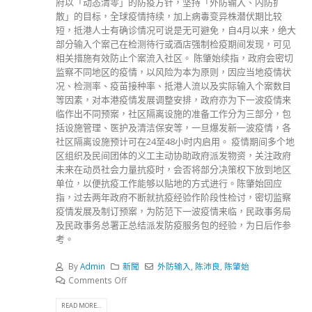
府以「动态清零」的防疫方针，坚持「外防输入、内防扩
散」的目标，全球疫情持续，加上病毒变异株潜伏期比较
短，抵港人士有确诊情况可说是无可避免，自4月以来，绝大
部分输入个案己在检测待行或酒店强制检疫期间发现，可见
相关措施有效防止个案流入社区。 陈肇始续指，政府会密切
监察不同地区的疫情，以风险为本为原则，因应当地疫情状
况、检测率、疫苗接种率、抵港人流以及实际输入个案数目
等因素，对本港疫情发展调整安排，政府亦为下一波疫情来
临作出不同预案，社区隔离设施的准备工作分为三部分，包
括设施管理、医护及清洁保安等，一旦爆发新一波疫情，各
社区隔离设施预计可在24至48小时内启用。 疫情期间多个地
区组织及民间团体的义工主动协助政府派发物资，关注政府
未来在动员社会力量抗疫时，会否将部分决策权下放到地区
单位，以便抗疫工作能够以贴地的方式进行。陈肇始回应
指，过去两年政府不断就抗疫经验作阶段性检讨，密切监察
疫情发展及制订预案，为防范下一波疫情来临，民政事务局
及民政事务总署正总结派发防疫服务包的经验，为日后作参
考。
By
Admin
新聞
外防输入
,
陈沛良
,
陈肇始
Comments Off
READ MORE...