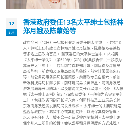
香港政府委任13名太平绅士包括林
12
郑月娥及陈肇始等
8 月
政府今日（12日）于宪报刊登新获委任的太平绅士，共有13
人，包括上任行政长官林郑月娥以及陈帆、陈肇始及聂德权
等多名上届政府官员。 新获委任的太平绅士当中,10人根据
《太平绅士条例》（第510章）第3(1)(b)条获委任（一般称为
非官守太平绅士），包括前特首林郑月娥、前运输及房屋局
局长陈帆、前食物及卫生局局长陈肇始、前审计署署长朱乃
璋、前公务员事务局局长聂德权、前廉政专员白韫六、前创
新及科技局局长薛永恒、前环境局局长黄锦星、前商务及经
济发展局局长邱腾华，以及前海关关长邓以海。 另外，3人根
据《太平绅士条例》第3(1)(a)条获委任（一般称为官守太平绅
士），包括政务司副司长卓永兴、创新科技及工业局局长孙
东及商务及经济发展局局长丘应桦。 太平绅士的主要职能是
巡视惩教院所、羁留中心或其他院所，以确保其有效管理，
以及没有任何人士被不公平对待或被剥削权利。太平绅士确
保个别人士所作的投诉，会以公平和具透明度的方式处理。