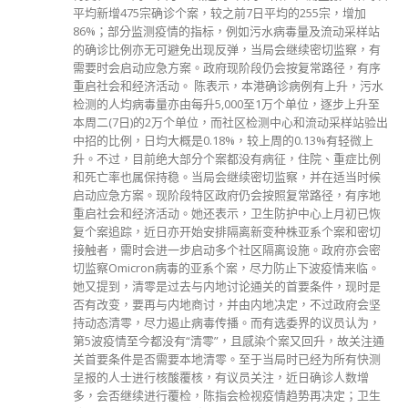
平均新增475宗确诊个案，较之前7日平均的255宗，增加
86%；部分监测疫情的指标，例如污水病毒量及流动采样站
的确诊比例亦无可避免出现反弹，当局会继续密切监察，有
需要时会启动应急方案。政府现阶段仍会按复常路径，有序
重启社会和经济活动。 陈表示，本港确诊病例有上升，污水
检测的人均病毒量亦由每升5,000至1万个单位，逐步上升至
本周二(7日)的2万个单位，而社区检测中心和流动采样站验出
中招的比例，日均大概是0.18%，较上周的0.13%有轻微上
升。不过，目前绝大部分个案都没有病征，住院、重症比例
和死亡率也属保持稳。当局会继续密切监察，并在适当时候
启动应急方案。现阶段特区政府仍会按照复常路径，有序地
重启社会和经济活动。她还表示，卫生防护中心上月初已恢
复个案追踪，近日亦开始安排隔离新变种株亚系个案和密切
接触者，需时会进一步启动多个社区隔离设施。政府亦会密
切监察Omicron病毒的亚系个案，尽力防止下波疫情来临。
她又提到，清零是过去与内地讨论通关的首要条件，现时是
否有改变，要再与内地商讨，并由内地决定，不过政府会坚
持动态清零，尽力遏止病毒传播。而有选委界的议员认为，
第5波疫情至今都没有“清零”，且感染个案又回升，故关注通
关首要条件是否需要本地清零。至于当局时已经为所有快测
呈报的人士进行核酸覆核，有议员关注，近日确诊人数增
多，会否继续进行覆检，陈指会检视疫情趋势再决定；卫生