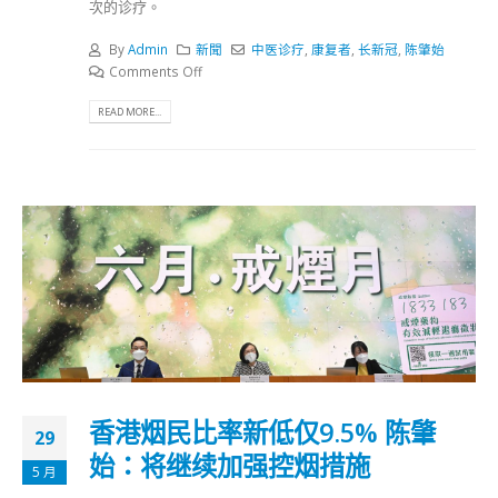
次的诊疗。
By
Admin
新聞
中医诊疗
,
康复者
,
长新冠
,
陈肇始
Comments Off
READ MORE...
香港烟民比率新低仅9.5% 陈肇
29
始：将继续加强控烟措施
5 月