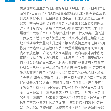
香港食物及卫生局局长陈肇始今日（14日）表示，自4月21日
及5月19日首两个阶段放宽社交距离措施以来，所有餐饮及表
列处所获得重开，社会经济活动重启，近来人流及社交活动
频繁，香港每日新增个案呈升势，这都属于第五波疫情的反
弹，预计月内每日新增个案数字有机会达到四位数（单日新
增确诊个案破千宗）。 陈肇始提到，因由社交距离措施的进
一步放宽，近日本港人流量加大、社交活动亦随之频繁。近
期新增确诊个案重现上升趋势，第五波疫情呈反弹之势，5月
恢复个案追踪，加强追踪人手，尽量减缓疫情反弹风险。月
内不会放宽第三阶段的社交距离措施。政府将额外要求所有
酒吧、夜总会及夜店的顾客，由本周四（16日）起至6月29
日，进入处所前需出示24小时内快测阴性结果证明，否则不
能进入。另外，安老院将于5月初进行“全民检测”。 医管局行
政总裁高拔升表示，为进一步提升医管局的应急机制，将成
立全新的“紧急应变指挥中心”。若出现大量确诊个案，可在短
期内调动人手和病床。 高拔升提到，目前住院、严重及死亡
个案数字平稳。惟由于疫情仍有反弹趋势，医管局已制订预
案，每日预留几百张隔离病床，亦可以在24小时内，再启用
另外几百张病床，务求做到“床等人”。如有需要，医管局可在
短期内重启亚博馆社区治疗设施。 陈肇始指，自5月中旬开
始，超过10间学校可能出现校内传播，但个别班级暂时停课