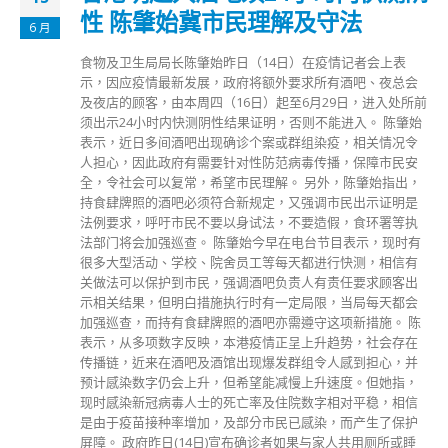
性 陈肇始冀市民理解及守法
6 月
食物及卫生局局长陈肇始昨日（14日）在疫情记者会上表
示，因应疫情最新发展，政府将额外要求所有酒吧、夜总会
及夜店的顾客，由本周四（16日）起至6月29日，进入处所前
须出示24小时内快测阴性结果证明，否则不能进入。 陈肇始
表示，近日多间酒吧出现确诊个案或群组染疫，相关情况令
人担心，因此政府有需要针对性防范病毒传播，保障市民安
全，令社会可以复常，希望市民理解。 另外，陈肇始指出，
持食肆牌照的酒吧必须符合新规定，又强调市民出示证明是
法例要求，呼吁市民不要以身试法，不要造假，食环署等执
法部门将会加强巡查。 陈肇始今早在电台节目表示，现时有
很多大型活动、学校、院舍员工等每天都进行快测，相信有
关做法可以保护到市民，强调酒吧负责人有责任要求顾客出
示相关结果，但明白措施执行时有一定局限，当局每天都会
加强巡查，而持有食肆牌照的酒吧亦需遵守这项新措施。 陈
表示，从多项数字反映，本港疫情正呈上升趋势，社会存在
传播链，近来在酒吧及酒馆出现爆发群组令人感到担心，并
预计感染数字仍会上升，但希望能减慢上升速度。但她指，
现时感染新冠病毒人士的死亡率及住院数字相对平稳，相信
是由于疫苗接种率增加，及部分市民已感染，而产生了保护
屏障。 政府昨日(14日)宣布确诊者如果与家人共用厕所或睡