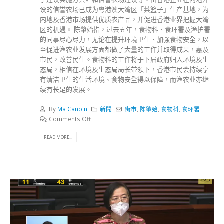
设的信誉农场已成为粤港澳大湾区「菜篮子」生产基地，为
内地及香港市场提供优质农产品，并促进香港业界把握大湾
区的机遇。 陈肇始指，过去五年，食物科、食环署及渔护署
的同事尽心尽力，无论在提升环境卫生、加强食物安全，以
至促进渔农业发展方面都做了大量的工作并取得成果，惠及
市民，改善民生。食物科的工作将于下届政府归入环境及生
态局，相信在环境及生态局局长带领下，香港市民会持续享
有清洁卫生的生活环境、食物安全得以保障，而渔农业亦继
续有长足的发展。
By
Ma Canbin
新聞
街市
,
陈肇始
,
食物科
,
食环署
Comments Off
READ MORE...